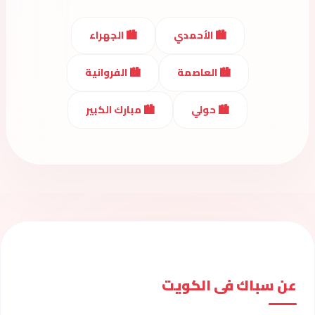
🏙️ الأحمدي
🏙️ الجهراء
🏙️ العاصمة
🏙️ الفروانية
🏙️ حولي
🏙️ مبارك الكبير
عن سباك فى الكويت