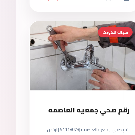
سباك الكويت
رقم صحي جمعيه العاصمه
رقم صحي جمعيه العاصمه |51118073 | ارخص