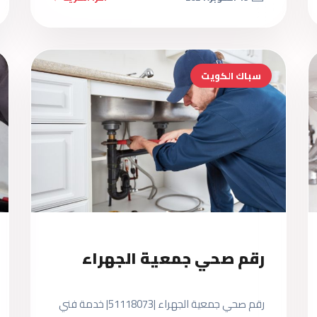
سباك الكويت
رقم صحي جمعية الجهراء
رقم صحي جمعية الجهراء |51118073| خدمة فني