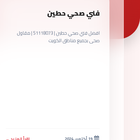
فني صحي حطين
افضل فني صحي حطين | 51118073 | مقاول
صحى بجميع مناطق الكويت
19 أكتوبر، 2024
اقرأ المزيد ←