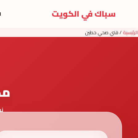
سباك في الكويت
ا
الرئيسية
/
فني صحي حطين
مد
نش