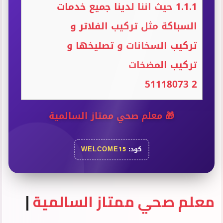
1.1.1
حيث اننا لدينا جميع خدمات
السباكة مثل تركيب الفلاتر و
تركيب السخانات و تصليخها و
تركيب المضخات
51118073
2
🎁
معلم صحي ممتاز السالمية
كود:
WELCOME15
معلم صحي ممتاز السالمية
|