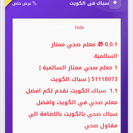
✦
سباك فى الكويت
🏷️ عرض خاص
contents
[
hide
]
0.0.1
🎁 معلم صحي ممتاز
السالمية
1
معلم صحي ممتاز السالمية |
51118073 | سباك الكويت
1.1
سباك الكويت نقدم لكم افضل
معلم صحي في الكويت وافضل
سباك صحي بالكويت بالاضافة الي
مقاول صحي