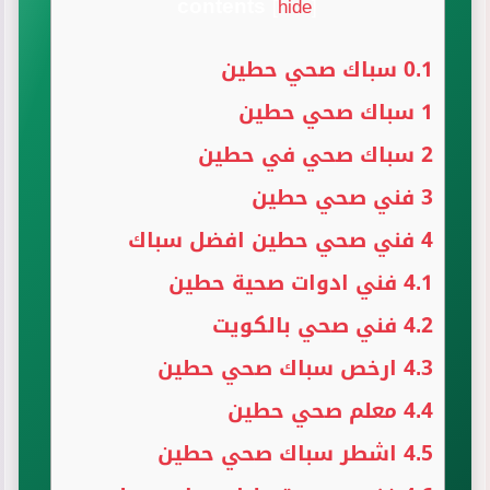
contents
[
hide
]
0.1
سباك صحي حطين
1
سباك صحي حطين
2
سباك صحي في حطين
3
فني صحي حطين
4
فني صحي حطين افضل سباك
4.1
فني ادوات صحية حطين
4.2
فني صحي بالكويت
4.3
ارخص سباك صحي حطين
4.4
معلم صحي حطين
4.5
اشطر سباك صحي حطين