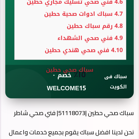
4.6
فني صحي تسليك مجاري حطين
4.7
سباك ادوات صحية حطين
4.8
رقم سباك حطين
4.9
فني صحي الشهداء
4.10
فني صحي هندي حطين
سباك صحي حطين
١٥٪
خصم ·
سباك فى
الكويت
WELCOME15
سباك صحي حطين |51118073| فني صحي شاطر
نحن لدينا افضل سباك يقوم بجميع خدمات واعمال