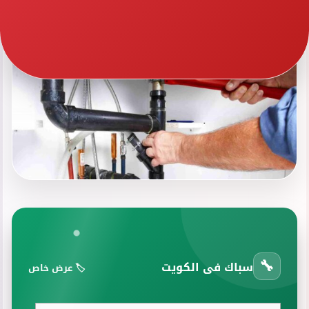
🔧
سباك فى الكويت
🏷️ عرض خاص