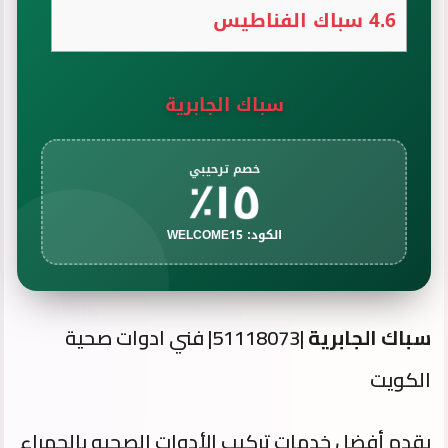
4.6
سباك الفناطيس
سباك الجابرية
١٥٪
خصم ترحيبي
الكود: WELCOME15
سباك الجابرية
|51118073| فني ادوات صحية
الكويت
يقدم أفضل خدمات تركيب الأدوات الصحيه بالجهراء