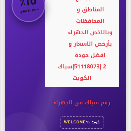
٥
٪
١
المناطق و
خصم ترحيبي
المحافظات
وبالاخص الجهراء
بأرخص الاسعار و
افضل جودة
2
|51118073|سباك
الكويت
رقم سباك في الجهراء
كود:
WELCOME15