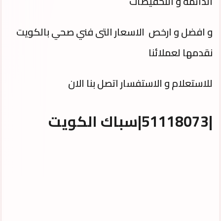
الدائمة و التخفيضات
و افضل و ارخص الاسعار التى فني صحي بالكويت
نقدمها لعملائنا
للاستعلام و الاستفسار اتصل بنا الان
|51118073|سباك الكويت