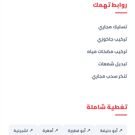
روابط تهمك
تسليك مجاري
تركيب جاكوزي
تركيب مضخات مياه
تبديل شمعات
تنكر سحب مجاري
تغطية شاملة
📍 أبو حليفة
📍 أبو فطيرة
📍 أمغرة
📍 اشبيلية