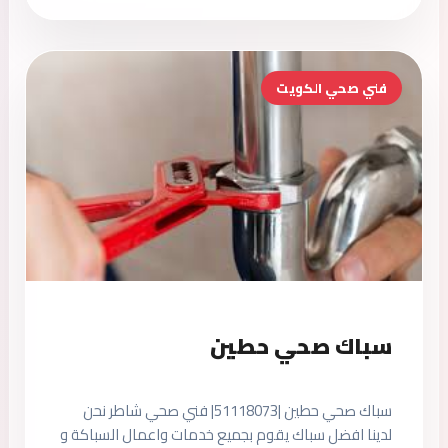
فني صحي الكويت
سباك صحي حطين
سباك صحي حطين |51118073| فني صحي شاطر نحن
لدينا افضل سباك يقوم بجميع خدمات واعمال السباكة و