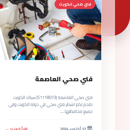
فني صحي الكويت
فني صحي العاصمة
فني صحي العاصمة |51118073| سباك الكويت
نقدم لكم اشطر فني صحي في دوله الكويت وفي
جميع محافظتها ،...
12 أكتوبر، 2024
اقرأ المزيد ←