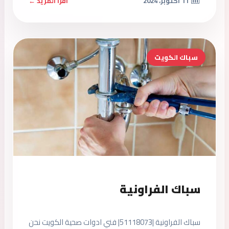
11 أكتوبر، 2024
اقرأ المزيد ←
سباك الكويت
سباك الفراونية
سباك الفراونية |51118073| فني ادوات صحية الكويت نحن