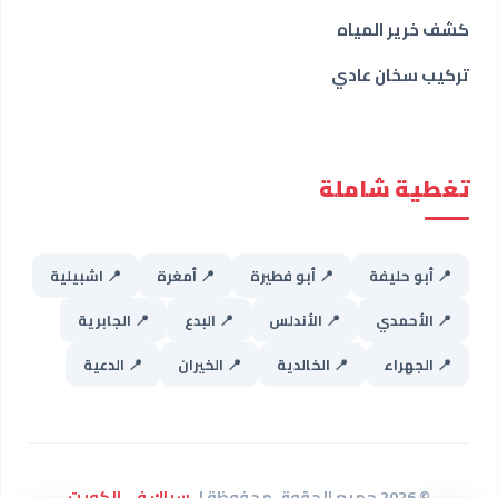
كشف خرير المياه
تركيب سخان عادي
تغطية شاملة
📍 أبو حليفة
📍 أبو فطيرة
📍 أمغرة
📍 اشبيلية
📍 الأحمدي
📍 الأندلس
📍 البدع
📍 الجابرية
📍 الجهراء
📍 الخالدية
📍 الخيران
📍 الدعية
© 2026 جميع الحقوق محفوظة لـ
سباك فى الكويت