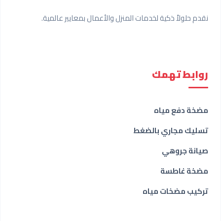
نقدم حلولاً ذكية لخدمات المنزل والأعمال بمعايير عالمية.
روابط تهمك
مضخة دفع مياه
تسليك مجاري بالضغط
صيانة جروهي
مضخة غاطسة
تركيب مضخات مياه