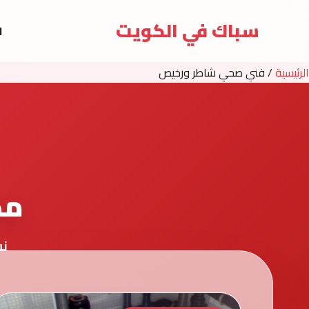
سباك في الكويت
ا
الرئيسية
/
فني صحي شاطر ورخيص
مد
نش