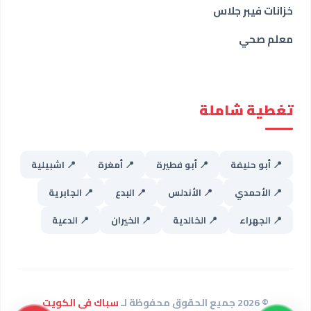
خزانات فيبر جلاس
معلم صحي
تغطية شاملة
📍 أبو حليفة
📍 أبو فطيرة
📍 أمغرة
📍 اشبيلية
📍 الأحمدي
📍 الأندلس
📍 البدع
📍 الجابرية
📍 الجهراء
📍 الخالدية
📍 الخيران
📍 الدعية
© 2026 جميع الحقوق محفوظة لـ
سباك فى الكويت