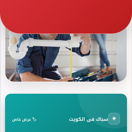
✦
سباك فى الكويت
🏷️ عرض خاص