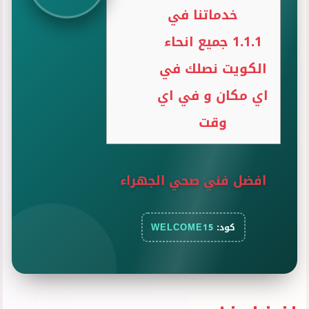
خدماتنا في
1.1.1
جميع انحاء
الكويت نصلك في
اي مكان و في اي
وقت
افضل فني صحي الجهراء
كود:
WELCOME15